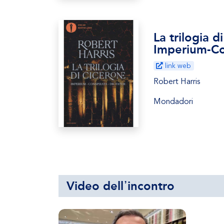
La trilogia d
Imperium-Co
link web
Robert Harris
Mondadori
Video dell᾿incontro