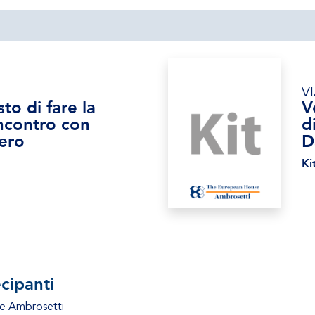
V
sto di fare la
V
incontro con
d
ero
D
Ki
cipanti
e Ambrosetti