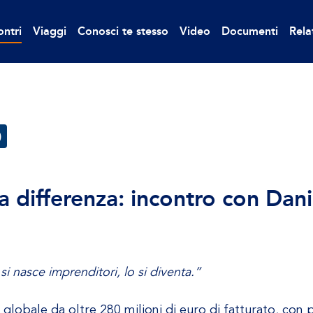
ontri
Viaggi
Conosci te stesso
Video
Documenti
Rela
)
 la differenza: incontro con Dan
i nasce imprenditori, lo si diventa.”
à globale da oltre 280 milioni di euro di fatturato, con