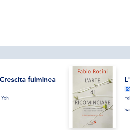
 Crescita fulminea
L
s Yeh
Fa
Sa