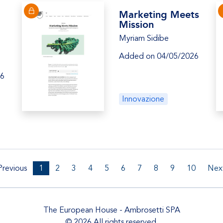
Marketing Meets
Mission
Myriam Sidibe
Added on 04/05/2026
26
Innovazione
revious
1
2
3
4
5
6
7
8
9
10
Nex
The European House - Ambrosetti SPA
© 2026 All rights reserved.