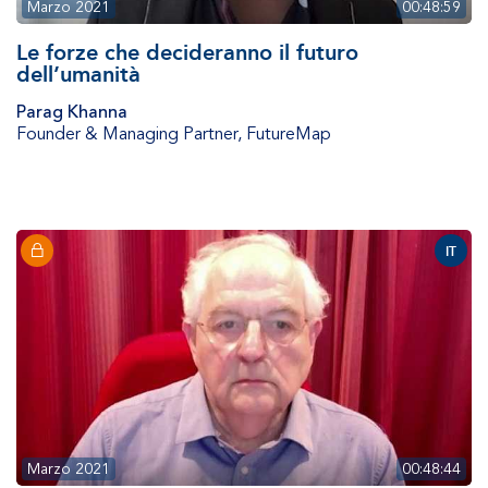
Marzo 2021
00:48:59
Le forze che decideranno il futuro
dell’umanità
Parag Khanna
Founder & Managing Partner
,
FutureMap
IT
Marzo 2021
00:48:44