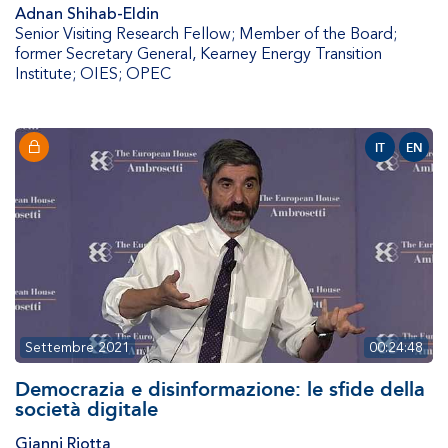
Adnan Shihab-Eldin
Senior Visiting Research Fellow; Member of the Board;
former Secretary General
,
Kearney Energy Transition
Institute; OIES; OPEC
IT
EN
Settembre 2021
00:24:48
Democrazia e disinformazione: le sfide della
società digitale
Gianni Riotta