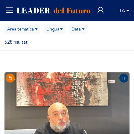
ITA
Area tematica
Lingua
Data
628 risultati
IT