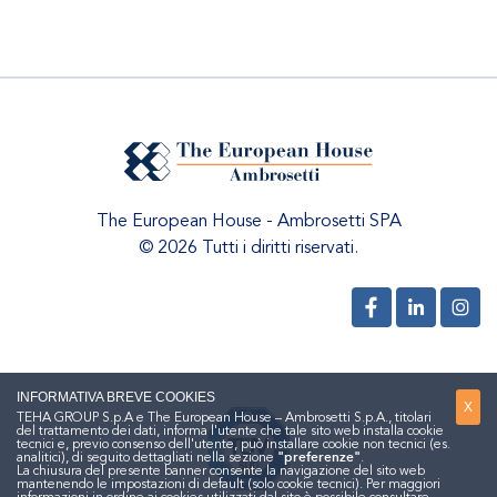
The European House - Ambrosetti SPA
© 2026 Tutti i diritti riservati.
INFORMATIVA BREVE COOKIES
X
TEHA GROUP S.p.A e The European House – Ambrosetti S.p.A., titolari
del trattamento dei dati, informa l'utente che tale sito web installa cookie
tecnici e, previo consenso dell'utente, può installare cookie non tecnici (es.
analitici), di seguito dettagliati nella sezione
"preferenze"
.
La chiusura del presente banner consente la navigazione del sito web
mantenendo le impostazioni di default (solo cookie tecnici). Per maggiori