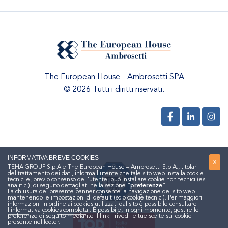
The European House - Ambrosetti SPA
© 2026 Tutti i diritti riservati.
INFORMATIVA BREVE COOKIES
X
TEHA GROUP S.p.A e The European House – Ambrosetti S.p.A., titolari
del trattamento dei dati, informa l'utente che tale sito web installa cookie
tecnici e, previo consenso dell'utente, può installare cookie non tecnici (es.
analitici), di seguito dettagliati nella sezione
"preferenze"
.
La chiusura del presente banner consente la navigazione del sito web
mantenendo le impostazioni di default (solo cookie tecnici). Per maggiori
informazioni in ordine ai cookies utilizzati dal sito è possibile consultare
l'informativa cookies completa
. È possibile, in ogni momento, gestire le
preferenze di seguito mediante il link "rivedi le tue scelte sui cookie"
presente nel footer.