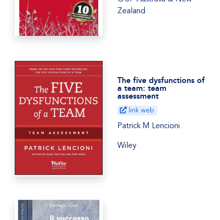
Zealand
The five dysfunctions of
a team: team
assessment
link web
Patrick M Lencioni
Wiley